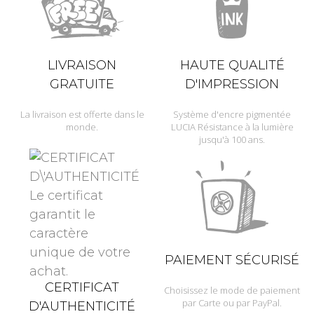
LIVRAISON
HAUTE QUALITÉ
GRATUITE
D'IMPRESSION
La livraison est offerte dans le
Système d'encre pigmentée
monde.
LUCIA Résistance à la lumière
jusqu'à 100 ans.
PAIEMENT SÉCURISÉ
CERTIFICAT
Choisissez le mode de paiement
par Carte ou par PayPal.
D'AUTHENTICITÉ