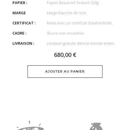
PAPIER :
Papier Beaux Art Texturé 320g.
MARGE
Marge blanche de 5cm.
CERTIFICAT :
livrée avec un certificat d'authenticité.
CADRE :
Œuvre non encadrée​.
LIVRAISON :
Livraison gratuite dans le monde entier.
680,00 €
AJOUTER AU PANIER