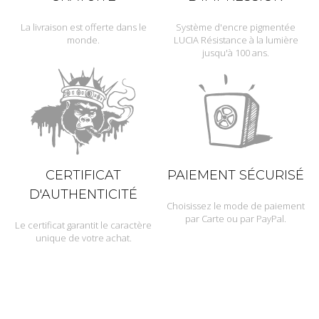
La livraison est offerte dans le
Système d'encre pigmentée
monde.
LUCIA Résistance à la lumière
jusqu'à 100 ans.
CERTIFICAT
PAIEMENT SÉCURISÉ
D'AUTHENTICITÉ
Choisissez le mode de paiement
par Carte ou par PayPal.
Le certificat garantit le caractère
unique de votre achat.